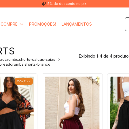
5% de desconto no pix!
COMPRE
PROMOÇÕES!
LANÇAMENTOS
RTS
Exibindo 1-4 de 4 produto
adcrumbs.shorts-calcas-saias
breadcrumbs.shorts-branco
15
%
OFF