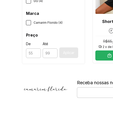
GG (4)
Marca
Short
Camarim Florido (4)
P
Preço
R$65
De
Até
2
x de
Aplicar
Receba nossas n