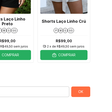
s Laço Linho
Shorts Laço Linho Crú
Preto
P
M
G
GG
P
M
G
GG
R$99,00
R$99,00
e
R$49,50
sem juros
2
x de
R$49,50
sem juros
COMPRAR
COMPRAR