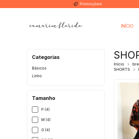
Promoções!
INÍCIO
SHO
Categorias
Início
bre
Básicos
SHORTS
Linho
Tamanho
P (4)
M (4)
G (4)