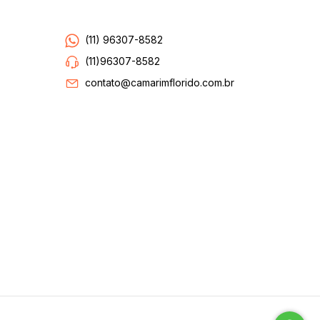
Entre em contato
(11) 96307-8582
(11)96307-8582
contato@camarimflorido.com.br