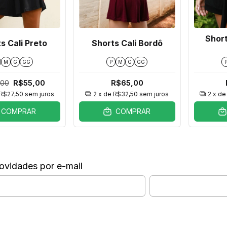
Short
s Cali Preto
Shorts Cali Bordô
M
G
GG
P
M
G
GG
,00
R$55,00
R$65,00
R$27,50
sem juros
2
x de
R$32,50
sem juros
2
x d
COMPRAR
COMPRAR
ovidades por e-mail