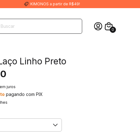
KIMONOS a partir de R$49!
0
Laço Linho Preto
00
em juros
to
pagando com PIX
lhes