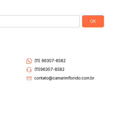
Entre em contato
(11) 96307-8582
(11)96307-8582
contato@camarimflorido.com.br