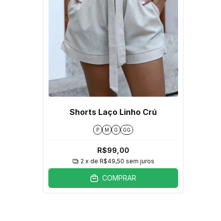
Shorts Laço Linho Crú
P
M
G
GG
R$99,00
2
x de
R$49,50
sem juros
COMPRAR