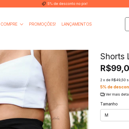
5% de desconto no pix!
COMPRE
PROMOÇÕES!
LANÇAMENTOS
Shorts 
R$99,
2
x de
R$49,50
s
5% de descon
Ver mais deta
Tamanho