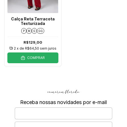
Calça Reta Terracota
Texturizada
P
M
G
GG
R$129,00
2
x de
R$64,50
sem juros
COMPRAR
Receba nossas novidades por e-mail