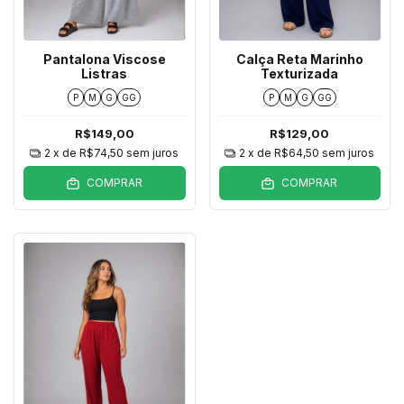
Pantalona Viscose
Calça Reta Marinho
Listras
Texturizada
P
M
G
GG
P
M
G
GG
R$149,00
R$129,00
2
x de
R$74,50
sem juros
2
x de
R$64,50
sem juros
COMPRAR
COMPRAR