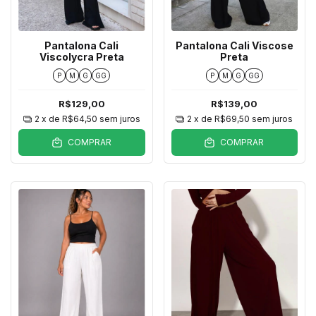
Pantalona Cali
Pantalona Cali Viscose
Viscolycra Preta
Preta
P
M
G
GG
P
M
G
GG
R$129,00
R$139,00
2
x de
R$64,50
sem juros
2
x de
R$69,50
sem juros
COMPRAR
COMPRAR