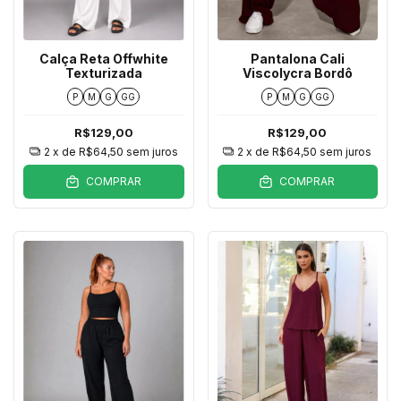
Calça Reta Offwhite
Pantalona Cali
Texturizada
Viscolycra Bordô
P
M
G
GG
P
M
G
GG
R$129,00
R$129,00
2
x de
R$64,50
sem juros
2
x de
R$64,50
sem juros
COMPRAR
COMPRAR