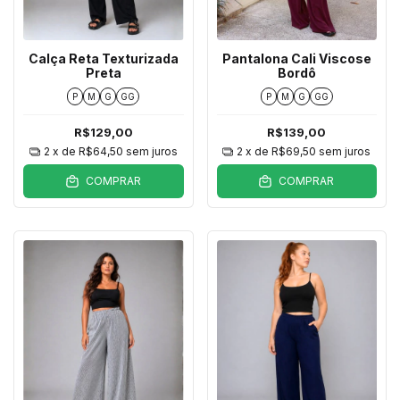
Calça Reta Texturizada
Pantalona Cali Viscose
Preta
Bordô
P
M
G
GG
P
M
G
GG
R$129,00
R$139,00
2
x de
R$64,50
sem juros
2
x de
R$69,50
sem juros
COMPRAR
COMPRAR