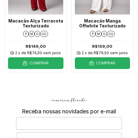
Macacão Alça Terracota
Macacão Manga
Texturizado
Offwhite Texturizado
P
M
G
GG
P
M
G
GG
R$149,00
R$159,00
2
x de
R$74,50
sem juros
2
x de
R$79,50
sem juros
COMPRAR
COMPRAR
Receba nossas novidades por e-mail