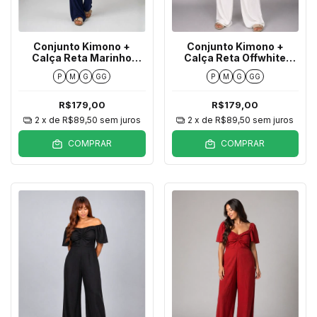
Conjunto Kimono +
Conjunto Kimono +
Calça Reta Marinho
Calça Reta Offwhite
Texturizado
Texturizado
P
M
G
GG
P
M
G
GG
R$179,00
R$179,00
2
x de
R$89,50
sem juros
2
x de
R$89,50
sem juros
COMPRAR
COMPRAR