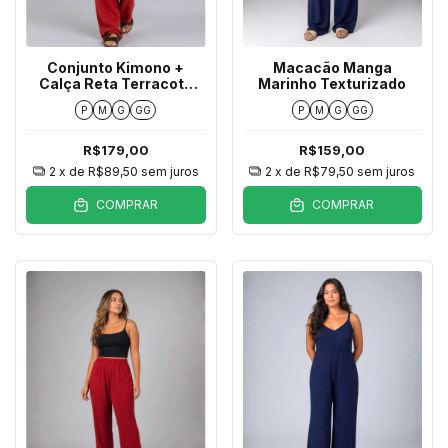
Conjunto Kimono +
Macacão Manga
Calça Reta Terracota
Marinho Texturizado
Texturizado
P
M
G
GG
P
M
G
GG
R$179,00
R$159,00
2
x de
R$89,50
sem juros
2
x de
R$79,50
sem juros
COMPRAR
COMPRAR