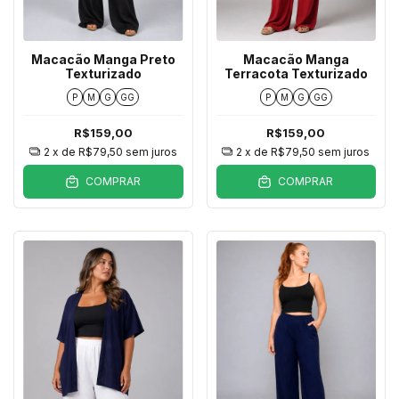
Macacão Manga Preto
Macacão Manga
Texturizado
Terracota Texturizado
P
M
G
GG
P
M
G
GG
R$159,00
R$159,00
2
x de
R$79,50
sem juros
2
x de
R$79,50
sem juros
COMPRAR
COMPRAR