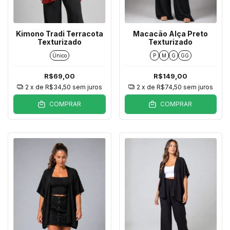
Kimono Tradi Terracota
Macacão Alça Preto
Texturizado
Texturizado
Único
P
M
G
GG
R$69,00
R$149,00
2
x de
R$34,50
sem juros
2
x de
R$74,50
sem juros
COMPRAR
COMPRAR