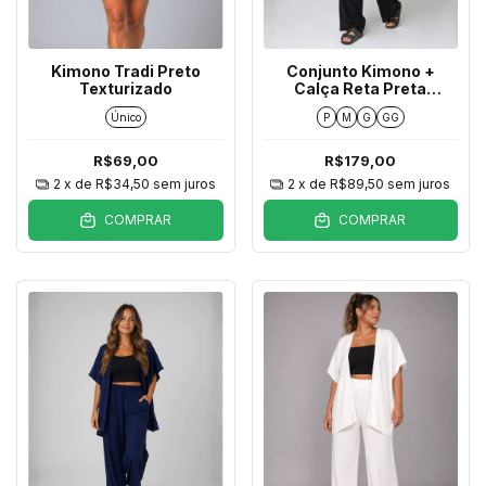
Kimono Tradi Preto
Conjunto Kimono +
Texturizado
Calça Reta Preta
Texturizada
Único
P
M
G
GG
R$69,00
R$179,00
2
x de
R$34,50
sem juros
2
x de
R$89,50
sem juros
COMPRAR
COMPRAR