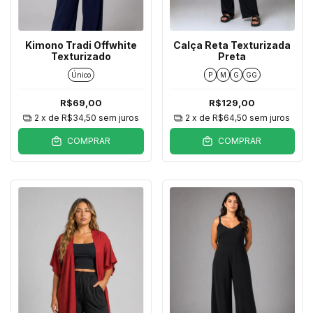
Kimono Tradi Offwhite
Calça Reta Texturizada
Texturizado
Preta
Único
P
M
G
GG
R$69,00
R$129,00
2
x de
R$34,50
sem juros
2
x de
R$64,50
sem juros
COMPRAR
COMPRAR