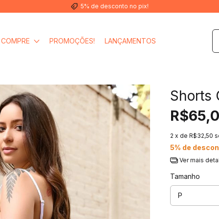
5% de desconto no pix!
COMPRE
PROMOÇÕES!
LANÇAMENTOS
Shorts 
R$65,
2
x de
R$32,50
s
5% de descon
Ver mais deta
Tamanho