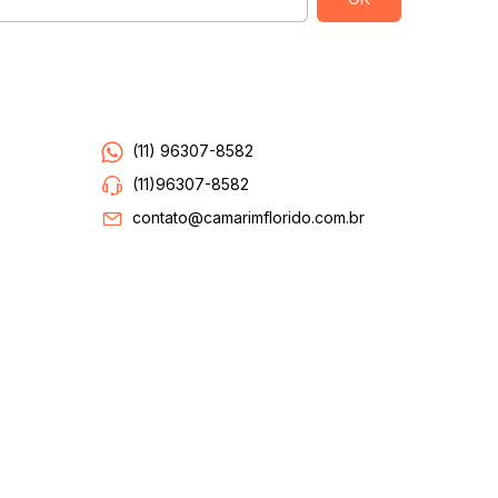
Entre em contato
(11) 96307-8582
(11)96307-8582
contato@camarimflorido.com.br