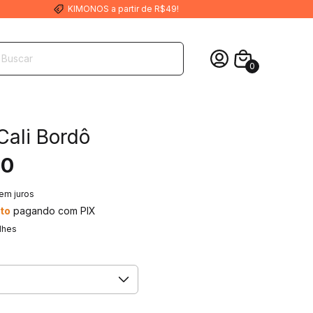
KIMONOS a partir de R$49!
0
Cali Bordô
00
em juros
to
pagando com PIX
lhes