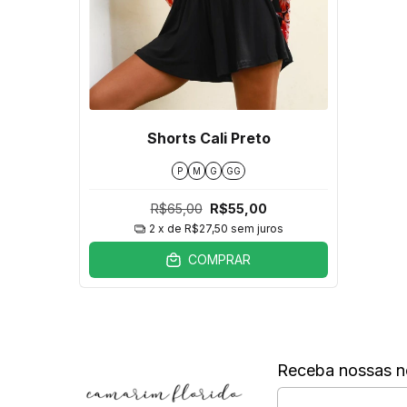
Shorts Cali Preto
P
M
G
GG
R$65,00
R$55,00
2
x de
R$27,50
sem juros
COMPRAR
Receba nossas n