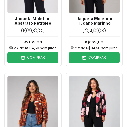
Jaqueta Moletom
Jaqueta Moletom
Abstrato Petróleo
Tucano Marinho
P
M
G
GG
P
M
G
GG
R$169,00
R$169,00
2
x de
R$84,50
sem juros
2
x de
R$84,50
sem juros
COMPRAR
COMPRAR