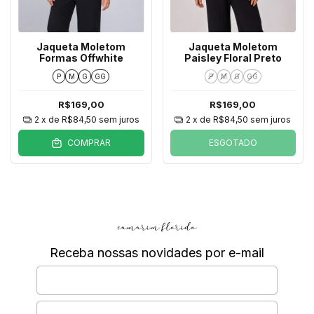
Jaqueta Moletom
Jaqueta Moletom
Formas Offwhite
Paisley Floral Preto
P
M
G
GG
P
M
G
GG
R$169,00
R$169,00
2
x de
R$84,50
sem juros
2
x de
R$84,50
sem juros
COMPRAR
ESGOTADO
Receba nossas novidades por e-mail