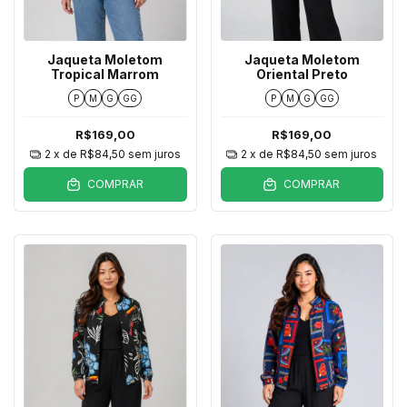
Jaqueta Moletom
Jaqueta Moletom
Tropical Marrom
Oriental Preto
P
M
G
GG
P
M
G
GG
R$169,00
R$169,00
2
x de
R$84,50
sem juros
2
x de
R$84,50
sem juros
COMPRAR
COMPRAR