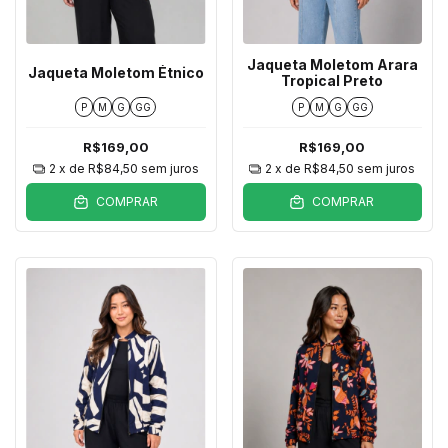
Jaqueta Moletom Arara
Jaqueta Moletom Étnico
Tropical Preto
P
M
G
GG
P
M
G
GG
R$169,00
R$169,00
2
x de
R$84,50
sem juros
2
x de
R$84,50
sem juros
COMPRAR
COMPRAR