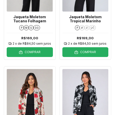
Jaqueta Moletom
Jaqueta Moletom
Tucano Folhagem
Tropical Marinho
P
M
G
GG
P
M
G
GG
R$169,00
R$169,00
2
x de
R$84,50
sem juros
2
x de
R$84,50
sem juros
COMPRAR
COMPRAR