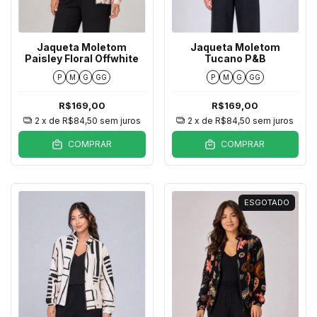
Jaqueta Moletom
Jaqueta Moletom
Paisley Floral Offwhite
Tucano P&B
P
M
G
GG
P
M
G
GG
R$169,00
R$169,00
2
x de
R$84,50
sem juros
2
x de
R$84,50
sem juros
COMPRAR
COMPRAR
ESGOTADO