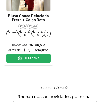
Blusa Canoa Peluciado
Preto + Calça Reta
P
M
G
GG
Terracota
Terracota
Terracota
+
P
M
G
17
R$204,00
R$185,00
2
x de
R$92,50
sem juros
COMPRAR
Receba nossas novidades por e-mail