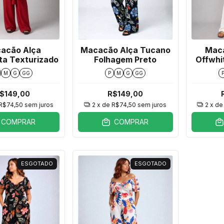
acão Alça
Macacão Alça Tucano
Mac
ta Texturizado
Folhagem Preto
Offwhi
M
G
GG
P
M
G
GG
$149,00
R$149,00
R$74,50
sem juros
2
x de
R$74,50
sem juros
2
x d
COMPRAR
COMPRAR
ESGOTADO
ESGOTADO