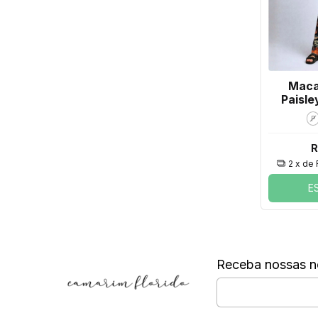
Maca
Paisle
P
R
2
x de
E
Receba nossas n