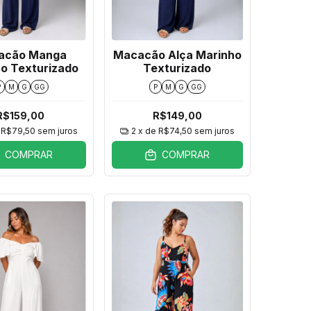
acão Manga
Macacão Alça Marinho
o Texturizado
Texturizado
P
M
G
GG
P
M
G
GG
R$159,00
R$149,00
e
R$79,50
sem juros
2
x de
R$74,50
sem juros
COMPRAR
COMPRAR