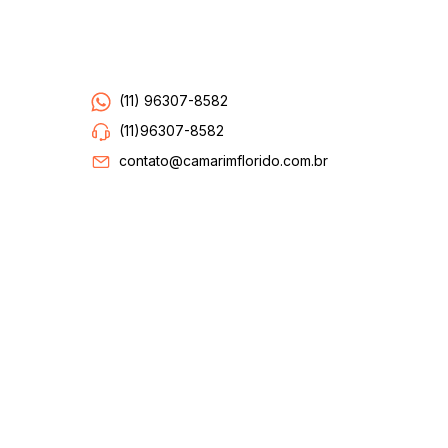
Entre em contato
(11) 96307-8582
(11)96307-8582
contato@camarimflorido.com.br