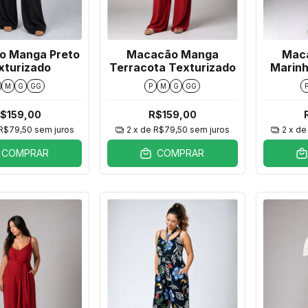
o Manga Preto
Macacão Manga
Mac
xturizado
Terracota Texturizado
Marinh
M
G
GG
P
M
G
GG
$159,00
R$159,00
R$79,50
sem juros
2
x de
R$79,50
sem juros
2
x d
COMPRAR
COMPRAR