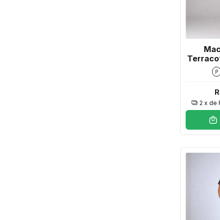
Mac
Terraco
P
R
2
x de