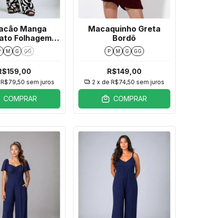
acão Manga
Macaquinho Greta
ato Folhagem
Bordô
Preto
P
M
G
GG
P
M
G
GG
R$159,00
R$149,00
e
R$79,50
sem juros
2
x de
R$74,50
sem juros
COMPRAR
COMPRAR