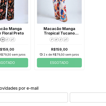
cão Manga
Macacão Manga
y Floral Preto
Tropical Tucano
Offwhite
M
G
GG
P
M
G
GG
$159,00
R$159,00
R$79,50
sem juros
2
x de
R$79,50
sem juros
SGOTADO
ESGOTADO
ovidades por e-mail