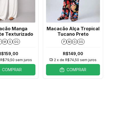
acão Manga
Macacão Alça Tropical
te Texturizado
Tucano Preto
P
M
G
GG
P
M
G
GG
R$159,00
R$149,00
e
R$79,50
sem juros
2
x de
R$74,50
sem juros
COMPRAR
COMPRAR