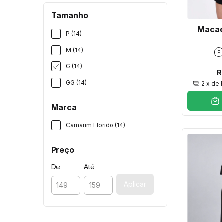
Tamanho
Macaq
P (14)
M (14)
P
G (14)
R
GG (14)
2
x de
Marca
Camarim Florido (14)
Preço
De
Até
Aplicar