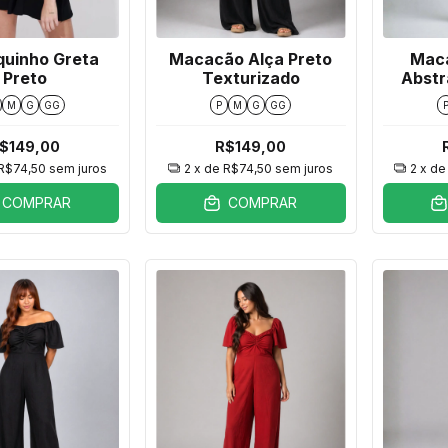
uinho Greta
Macacão Alça Preto
Mac
Preto
Texturizado
Abstr
M
G
GG
P
M
G
GG
$149,00
R$149,00
R$74,50
sem juros
2
x de
R$74,50
sem juros
2
x d
COMPRAR
COMPRAR