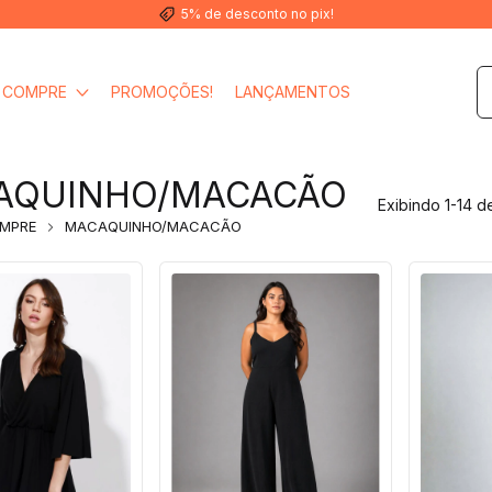
5% de desconto no pix!
COMPRE
PROMOÇÕES!
LANÇAMENTOS
AQUINHO/MACACÃO
Exibindo 1-14 d
MPRE
MACAQUINHO/MACACÃO