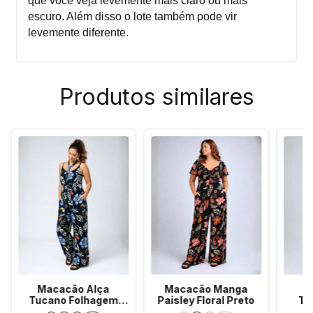
que você veja levemente mais claro ou mais
escuro. Além disso o lote também pode vir
levemente diferente.
Produtos similares
Macacão Alça
Macacão Manga
M
Tucano Folhagem
Paisley Floral Preto
Tr
Preto