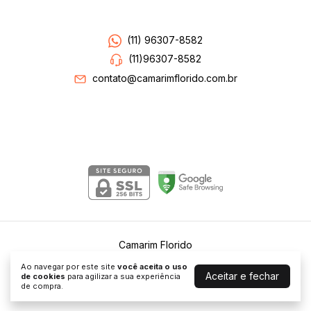
Entre em contato
(11) 96307-8582
(11)96307-8582
contato@camarimflorido.com.br
Segurança
Camarim Florido
©2026. Camarim Florido . Todos os direitos reservados.
Ao navegar por este site
você aceita o uso
Aceitar e fechar
de cookies
para agilizar a sua experiência
de compra.