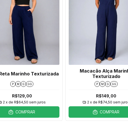
Macacão Alça Marin
Reta Marinho Texturizada
Texturizado
P
M
G
GG
P
M
G
GG
R$129,00
R$149,00
2
x de
R$64,50
sem juros
2
x de
R$74,50
sem juro
COMPRAR
COMPRAR