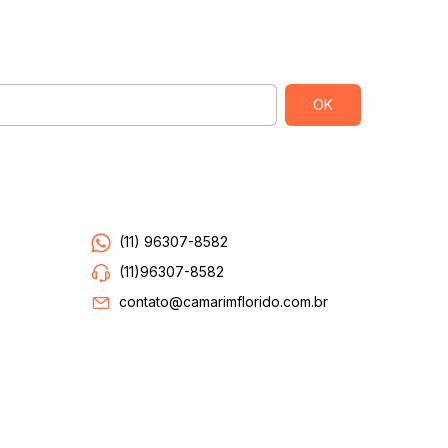
Entre em contato
(11) 96307-8582
(11)96307-8582
contato@camarimflorido.com.br