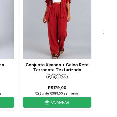
ho
Conjunto Kimono + Calça Reta
Conjun
Terracota Texturizado
Of
P
M
G
GG
R$179,00
s
2
x de
R$89,50
sem juros
COMPRAR