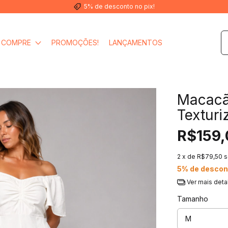
5% de desconto no pix!
COMPRE
PROMOÇÕES!
LANÇAMENTOS
Macacã
Texturi
R$159,
2
x de
R$79,50
s
5% de descon
Ver mais deta
Tamanho