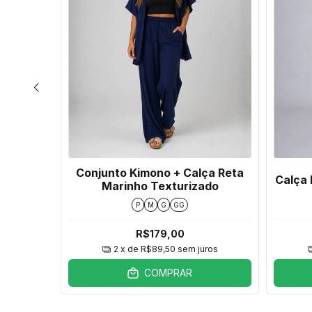
inho
Conjunto Kimono + Calça Reta
Calça 
Marinho Texturizado
P
M
G
GG
R$179,00
ros
2
x de
R$89,50
sem juros
COMPRAR