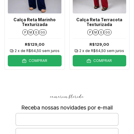
Calça Reta Marinho
Calça Reta Terracota
Texturizada
Texturizada
P
M
G
GG
P
M
G
GG
R$129,00
R$129,00
2
x de
R$64,50
sem juros
2
x de
R$64,50
sem juros
COMPRAR
COMPRAR
Receba nossas novidades por e-mail