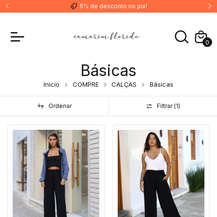
5% de desconto no pix!
0
Básicas
Início
COMPRE
CALÇAS
Básicas
Ordenar
Filtrar (
1
)