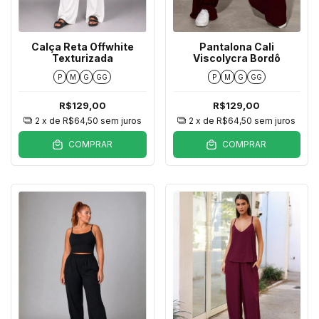
Calça Reta Offwhite
Pantalona Cali
Texturizada
Viscolycra Bordô
P
M
G
GG
P
M
G
GG
R$129,00
R$129,00
2
x de
R$64,50
sem juros
2
x de
R$64,50
sem juros
COMPRAR
COMPRAR