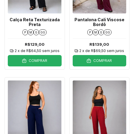
Calça Reta Texturizada
Pantalona Cali Viscose
Preta
Bordô
P
M
G
GG
P
M
G
GG
R$129,00
R$139,00
2
x de
R$64,50
sem juros
2
x de
R$69,50
sem juros
COMPRAR
COMPRAR