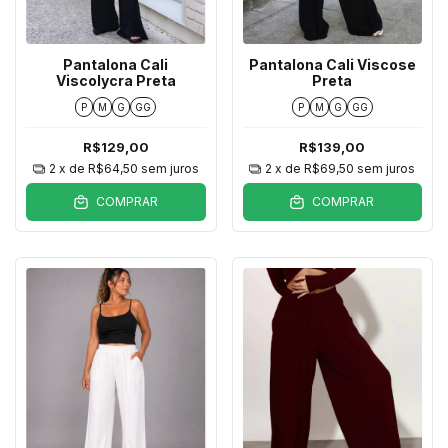
Pantalona Cali
Pantalona Cali Viscose
Viscolycra Preta
Preta
P
M
G
GG
P
M
G
GG
R$129,00
R$139,00
2
x de
R$64,50
sem juros
2
x de
R$69,50
sem juros
COMPRAR
COMPRAR