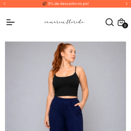
5% de desconto no pix!
0