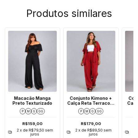
Produtos similares
Macacão Manga
Conjunto Kimono +
Con
Preto Texturizado
Calça Reta Terracota
Calç
Texturizado
P
M
G
GG
P
M
G
GG
R$159,00
R$179,00
2
x de
R$79,50
sem
2
x de
R$89,50
sem
2
juros
juros