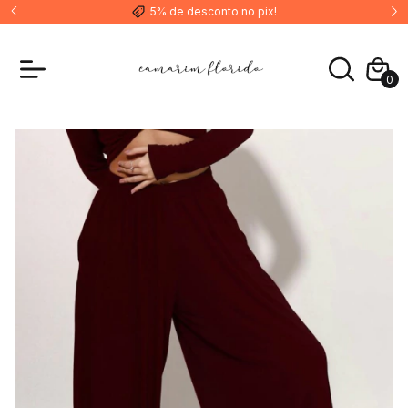
5% de desconto no pix!
0