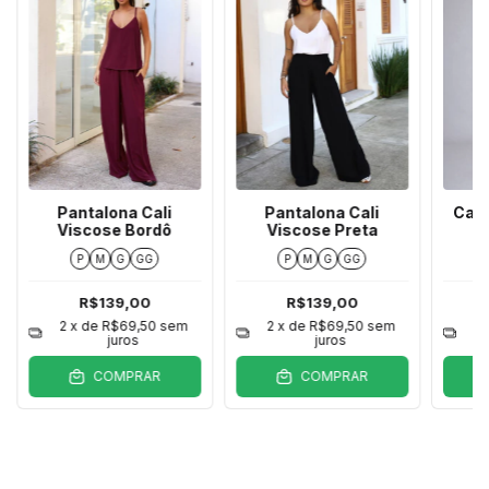
Pantalona Cali
Pantalona Cali
Calç
Viscose Bordô
Viscose Preta
P
M
G
GG
P
M
G
GG
R$139,00
R$139,00
2
x de
R$69,50
sem
2
x de
R$69,50
sem
2
juros
juros
COMPRAR
COMPRAR