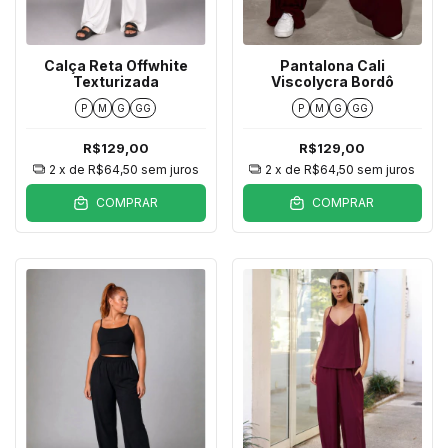
Calça Reta Offwhite
Pantalona Cali
Texturizada
Viscolycra Bordô
P
M
G
GG
P
M
G
GG
R$129,00
R$129,00
2
x de
R$64,50
sem juros
2
x de
R$64,50
sem juros
COMPRAR
COMPRAR