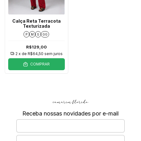
Calça Reta Terracota
Texturizada
P
M
G
GG
R$129,00
2
x de
R$64,50
sem juros
COMPRAR
Receba nossas novidades por e-mail