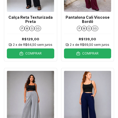
Calça Reta Texturizada
Pantalona Cali Viscose
Preta
Bordô
P
M
G
GG
P
M
G
GG
R$129,00
R$139,00
2
x de
R$64,50
sem juros
2
x de
R$69,50
sem juros
COMPRAR
COMPRAR