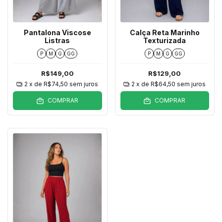
Pantalona Viscose
Calça Reta Marinho
Listras
Texturizada
P
M
G
GG
P
M
G
GG
R$149,00
R$129,00
2
x de
R$74,50
sem juros
2
x de
R$64,50
sem juros
COMPRAR
COMPRAR