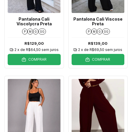
Pantalona Cali
Pantalona Cali Viscose
Viscolycra Preta
Preta
P
M
G
GG
P
M
G
GG
R$129,00
R$139,00
2
x de
R$64,50
sem juros
2
x de
R$69,50
sem juros
COMPRAR
COMPRAR