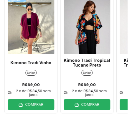
Kimono Tradi Tropical
Kim
Kimono Tradi Vinho
Tucano Preto
Tro
Único
Único
R$69,00
R$69,00
2
x de
R$34,50
sem
2
x de
R$34,50
sem
2
juros
juros
COMPRAR
COMPRAR