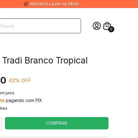
KIMONOS a partir de R$49!
0
Tradi Branco Tropical
00
43
% OFF
em juros
to
pagando com PIX
lhes