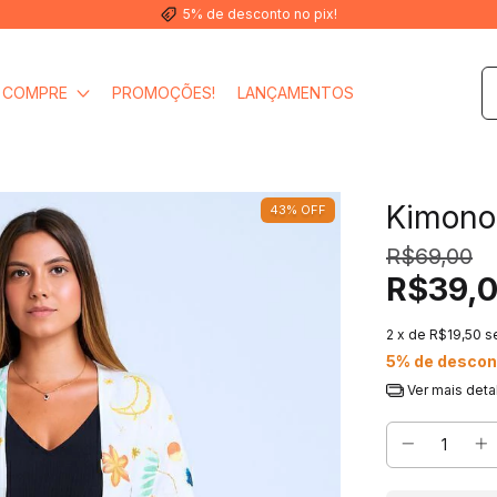
5% de desconto no pix!
COMPRE
PROMOÇÕES!
LANÇAMENTOS
Kimono 
43
%
OFF
R$69,00
R$39,
2
x de
R$19,50
s
5% de descon
Ver mais deta