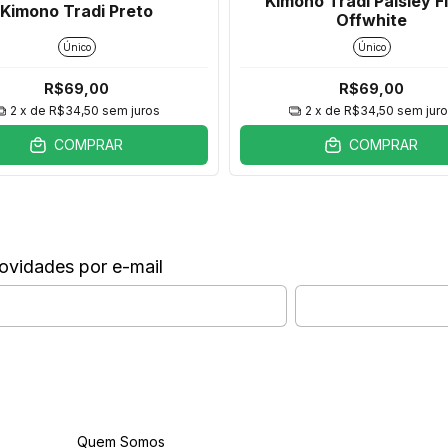
Kimono Tradi Paisley Fl
Kimono Tradi Preto
Offwhite
Único
Único
R$69,00
R$69,00
2
x de
R$34,50
sem juros
2
x de
R$34,50
sem jur
COMPRAR
COMPRAR
ovidades por e-mail
Institucional
Quem Somos