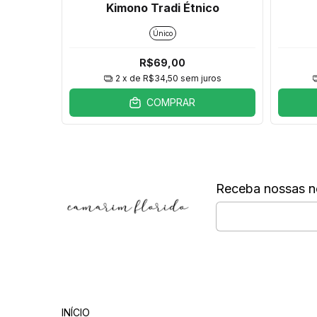
opical
Kimono Tradi Étnico
Único
R$69,00
ros
2
x de
R$34,50
sem juros
COMPRAR
Receba nossas n
Departamentos
INÍCIO