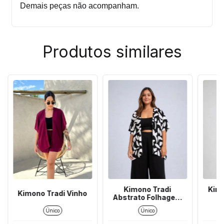
Demais peças não acompanham.
Produtos similares
Kimono Tradi
Kimo
Kimono Tradi Vinho
Abstrato Folhagem
Preto
Único
Único