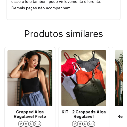
disso o lote também pode vir levemente diferente.
Demais peças não acompanham.
Produtos similares
Cropped Alça
KIT - 2 Croppeds Alça
C
Regulável Preto
Regulável
Regu
P
M
G
GG
P
M
G
GG