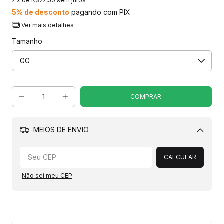
2
x de
R$22,50
sem juros
5% de desconto
pagando com PIX
Ver mais detalhes
Tamanho
MEIOS DE ENVIO
Alterar CEP
CALCULAR
Não sei meu CEP