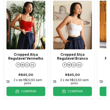
Cropped Alça
Cropped Alça
C
Regulável Vermelho
Regulável Branco
Re
P
M
G
GG
P
M
G
GG
R$45,00
R$45,00
2
x de
R$22,50
sem
2
x de
R$22,50
sem
2
juros
juros
COMPRAR
COMPRAR