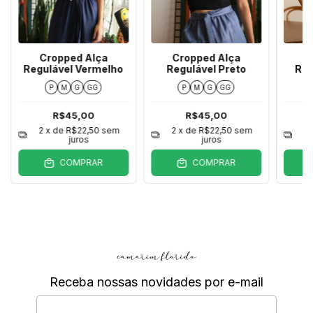
Cropped Alça
Cropped Alça
C
Regulável Vermelho
Regulável Preto
Reg
P
M
G
GG
P
M
G
GG
R$45,00
R$45,00
2
x de
R$22,50
sem
2
x de
R$22,50
sem
2
juros
juros
COMPRAR
COMPRAR
Receba nossas novidades por e-mail