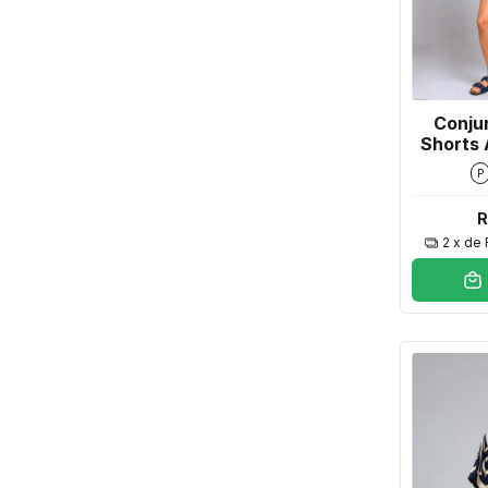
Conju
Shorts 
P
R
2
x de