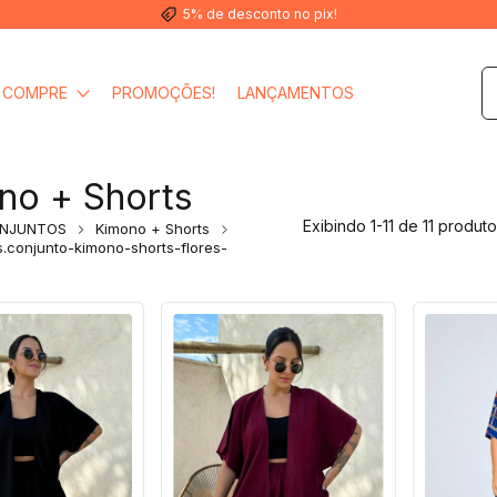
5% de desconto no pix!
COMPRE
PROMOÇÕES!
LANÇAMENTOS
no + Shorts
Exibindo 1-11 de 11 produt
NJUNTOS
Kimono + Shorts
.conjunto-kimono-shorts-flores-