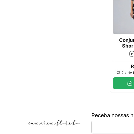
Conju
Shor
P
R
2
x de
Receba nossas n