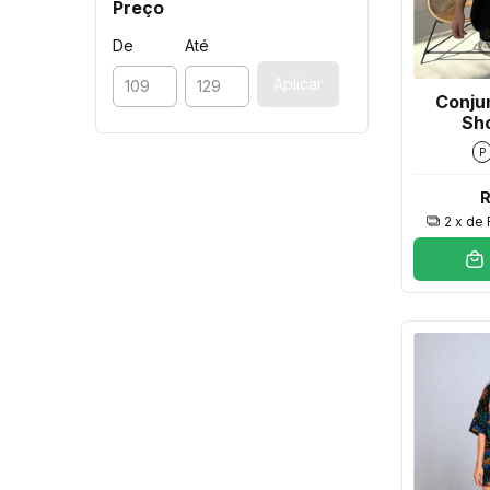
Preço
De
Até
Aplicar
Conju
Sho
P
R
2
x de