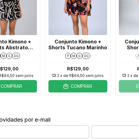
nto Kimono +
Conjunto Kimono +
Conju
ts Abstrato
Shorts Tucano Marinho
Shor
Marinho
M
G
GG
P
M
G
GG
$129,00
R$129,00
R$64,50
sem juros
2
x de
R$64,50
sem juros
2
x d
COMPRAR
COMPRAR
ovidades por e-mail