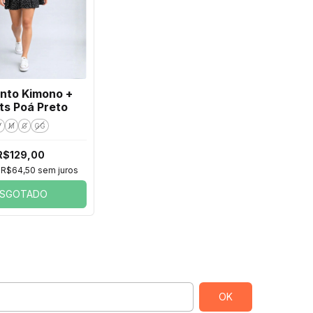
nto Kimono +
ts Poá Preto
P
M
G
GG
R$129,00
e
R$64,50
sem juros
ESGOTADO