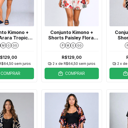
nto Kimono +
Conjunto Kimono +
Conju
Arara Tropical
Shorts Paisley Floral
Shor
Preto
Offwhite
Fol
M
G
GG
P
M
G
GG
$129,00
R$129,00
R$64,50
sem juros
2
x de
R$64,50
sem juros
2
x d
COMPRAR
COMPRAR