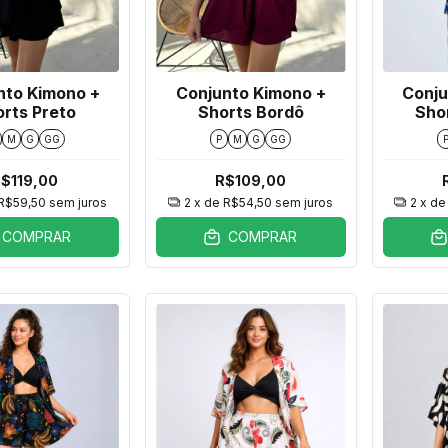
nto Kimono +
Conjunto Kimono +
Conju
rts Preto
Shorts Bordô
Sho
M
G
GG
P
M
G
GG
$119,00
R$109,00
R$59,50
sem juros
2
x de
R$54,50
sem juros
2
x d
COMPRAR
COMPRAR