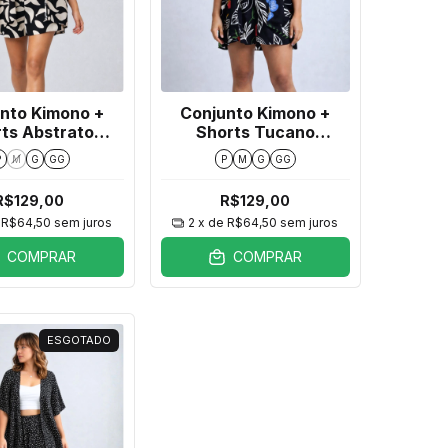
nto Kimono +
Conjunto Kimono +
ts Abstrato
Shorts Tucano
hagem Preto
Folhagem Preto
P
M
G
GG
P
M
G
GG
R$129,00
R$129,00
e
R$64,50
sem juros
2
x de
R$64,50
sem juros
COMPRAR
COMPRAR
ESGOTADO