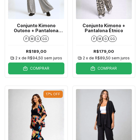
Conjunto Kimono
Conjunto Kimono +
Outono + Pantalona
Pantalona Étnico
Listras
P
M
G
GG
P
M
G
GG
R$189,00
R$179,00
2
x de
R$94,50
sem juros
2
x de
R$89,50
sem juros
COMPRAR
COMPRAR
17
%
OFF