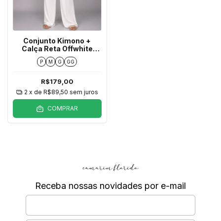
Conjunto Kimono +
Calça Reta Offwhite
Texturizado
P
M
G
GG
R$179,00
2
x de
R$89,50
sem juros
COMPRAR
Receba nossas novidades por e-mail