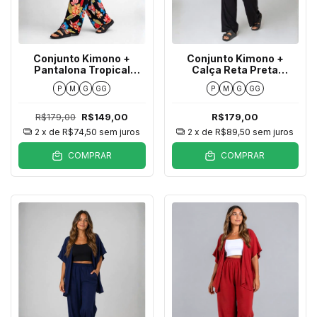
Conjunto Kimono +
Conjunto Kimono +
Pantalona Tropical
Calça Reta Preta
Tucano Preto
Texturizada
P
M
G
GG
P
M
G
GG
R$179,00
R$149,00
R$179,00
2
x de
R$74,50
sem juros
2
x de
R$89,50
sem juros
COMPRAR
COMPRAR