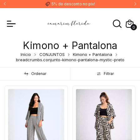
5% de desconto no pix!
0
Kimono + Pantalona
Início
CONJUNTOS
Kimono + Pantalona
breadcrumbs.conjunto-kimono-pantalona-mystic-preto
Ordenar
Filtrar