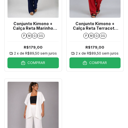
Conjunto Kimono +
Conjunto Kimono +
Calça Reta Marinho
Calça Reta Terracota
Texturizado
Texturizado
P
M
G
GG
P
M
G
GG
R$179,00
R$179,00
2
x de
R$89,50
sem juros
2
x de
R$89,50
sem juros
COMPRAR
COMPRAR