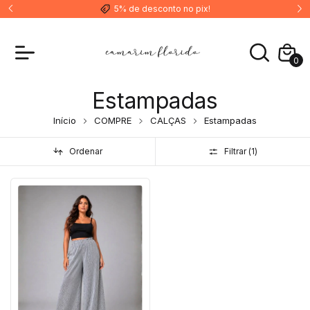
5% de desconto no pix!
0
Estampadas
Início
COMPRE
CALÇAS
Estampadas
Ordenar
Filtrar (
1
)