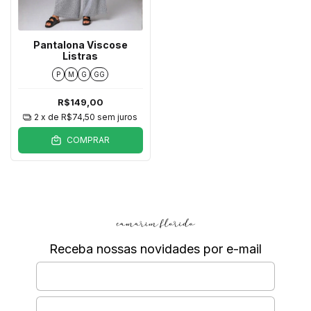
Pantalona Viscose
Listras
P
M
G
GG
R$149,00
2
x de
R$74,50
sem juros
COMPRAR
Receba nossas novidades por e-mail