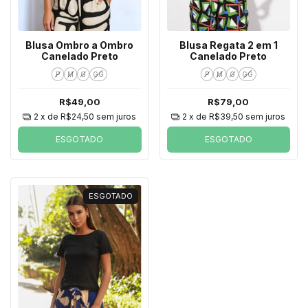
Blusa Ombro a Ombro
Blusa Regata 2 em 1
Canelado Preto
Canelado Preto
P
M
G
GG
P
M
G
GG
R$49,00
R$79,00
2
x de
R$24,50
sem juros
2
x de
R$39,50
sem juros
ESGOTADO
ESGOTADO
ESGOTADO