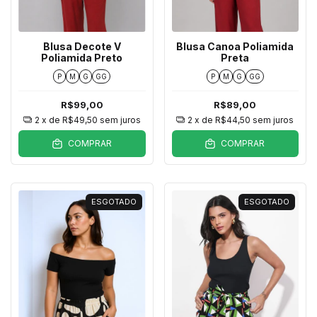
Blusa Decote V
Blusa Canoa Poliamida
Poliamida Preto
Preta
P
M
G
GG
P
M
G
GG
R$99,00
R$89,00
2
x de
R$49,50
sem juros
2
x de
R$44,50
sem juros
COMPRAR
COMPRAR
ESGOTADO
ESGOTADO