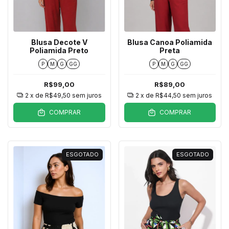
Blusa Decote V
Blusa Canoa Poliamida
Poliamida Preto
Preta
P
M
G
GG
P
M
G
GG
R$99,00
R$89,00
2
x de
R$49,50
sem juros
2
x de
R$44,50
sem juros
COMPRAR
COMPRAR
ESGOTADO
ESGOTADO