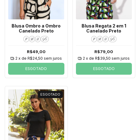
Blusa Ombro a Ombro
Blusa Regata 2 em 1
Canelado Preto
Canelado Preto
P
M
G
GG
P
M
G
GG
R$49,00
R$79,00
2
x de
R$24,50
sem juros
2
x de
R$39,50
sem juros
ESGOTADO
ESGOTADO
ESGOTADO