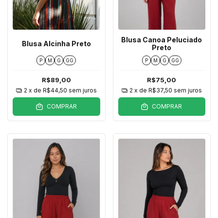
Blusa Canoa Peluciado
Blusa Alcinha Preto
Preto
P
M
G
GG
P
M
G
GG
R$89,00
R$75,00
2
x de
R$44,50
sem juros
2
x de
R$37,50
sem juros
COMPRAR
COMPRAR