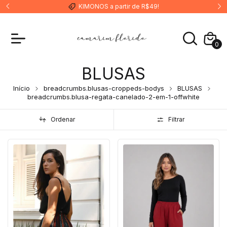
KIMONOS a partir de R$49!
0
BLUSAS
Início
breadcrumbs.blusas-croppeds-bodys
BLUSAS
breadcrumbs.blusa-regata-canelado-2-em-1-offwhite
Ordenar
Filtrar