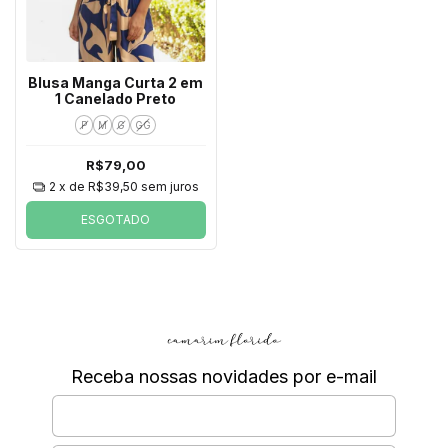
Blusa Manga Curta 2 em
1 Canelado Preto
P
M
G
GG
R$79,00
2
x de
R$39,50
sem juros
ESGOTADO
Receba nossas novidades por e-mail